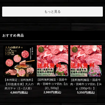
もっと見る
おすすめ商品
[送料無料]極旨！国産牛
【本州限定｜送料無料】
[送料無料]極旨！国産牛
肉・宮崎牛コマ切れ【お
【3D急速冷凍】大人の
肉・宮崎牛コマ切れ【1k
試し500g】
肉ガチャ（1－2人前）
g（200g×5）】
2,980円(税込)
4,980円(税込)
5,550円(税込)